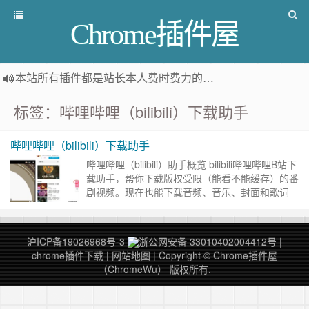
Chrome插件屋
本站所有插件都是
站长本人费时费力的人工筛选推荐
，而非
标签：哔哩哔哩（bilibili）下载助手
哔哩哔哩（bilibili）下载助手
哔哩哔哩（bilibili）助手概览 bilibili哔哩哔哩B站下
载助手，帮你下载版权受限（能看不能缓存）的番
剧视频。现在也能下载音频、音乐、封面和歌词
了。 在用户使用Chrome浏览器观看视频的时……
继续阅读 »
沪ICP备19026968号-3
浙公网安备 33010402004412号
|
chrome插件下载
|
网站地图
| Copyright © Chrome插件屋
（ChromeWu） 版权所有.