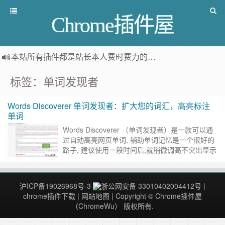
Chrome插件屋
本站所有插件都是
站长本人费时费力的人工筛选推荐
，而非
标签：单词发现者
Words Discoverer 单词发现者：扩大您的词汇，高亮标注
单词
Words Discoverer （单词发现者）是一款可以通
过自动高亮网页单词, 辅助单词记忆是一个很好的
路子, 建议使用一段时间后,就稍微调高不突出显示
最常用的英语单词的数量, 比如从默认的15%……
继续阅读 »
沪ICP备19026968号-3
浙公网安备 33010402004412号
|
chrome插件下载
|
网站地图
| Copyright © Chrome插件屋
（ChromeWu） 版权所有.