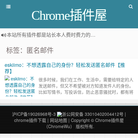
Chrome插件屋
本站所有插件都是
站长本人费时费力的人工筛选推荐
，而非
标签：匿名邮件
eskiimo：不想透露自己的身份？轻松发送匿名邮件【推
荐】
很多时候，我们在工作、生活中，需要给特定的人
发送邮件，但又不希望被对方知道发件人的身份。
比如写情书，写投诉信，防止恶意骚扰时，都有将
发件人匿名的需求。 所以，今天就给大家推荐一
个匿名邮箱网站Eski……
继续阅读 »
沪ICP备19026968号-3
浙公网安备 33010402004412号
|
chrome插件下载
|
网站地图
| Copyright © Chrome插件屋
（ChromeWu） 版权所有.