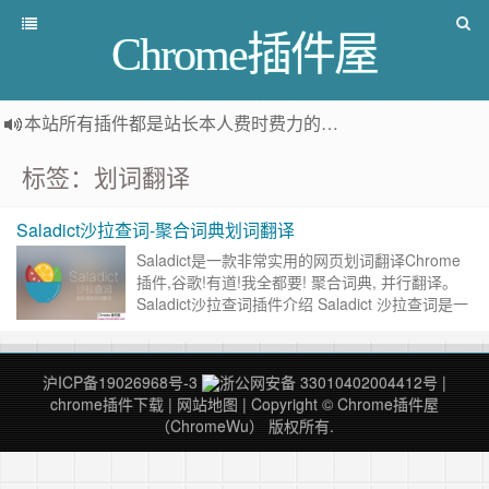
Chrome插件屋
本站所有插件都是
站长本人费时费力的人工筛选推荐
，而非
标签：划词翻译
Saladict沙拉查词-聚合词典划词翻译
Saladict是一款非常实用的网页划词翻译Chrome
插件,谷歌!有道!我全都要! 聚合词典, 并行翻译。
Saladict沙拉查词插件介绍 Saladict 沙拉查词是一
款专业划词翻译扩展，为交……
继续阅读 »
沪ICP备19026968号-3
浙公网安备 33010402004412号
|
chrome插件下载
|
网站地图
| Copyright © Chrome插件屋
（ChromeWu） 版权所有.