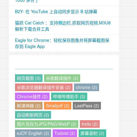
1000 多分了
B2Y- 在 YouTube 上自动同步显示 B 站弹幕
猫抓 Cat Catch ：支持侧边栏,抓取网页视频,M3U8
解析下载合并工具
Eagle for Chrome：轻松保存图像并将屏幕截图保
存到 Eagle App
网页截图 (3)
谷歌翻译插件 (2)
谷歌浏览器翻译插件安装 (2)
chrome (2)
Chrome插件 (2)
哔哩哔哩助手 (2)
刷课神器 (2)
Smallpdf (2)
LastPass (2)
自动刷新网页 (2)
图片另存为JPG/PNG/WebP (2)
trello (2)
eJOY English (2)
Todoist (2)
屏幕录制 (2)