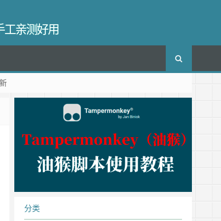
长手工亲测好用
新
分类