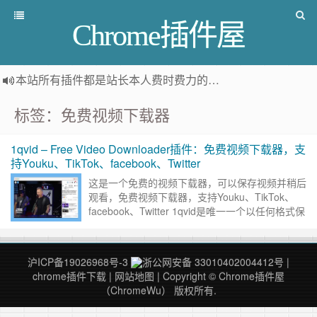
Chrome插件屋
本站所有插件都是
站长本人费时费力的人工筛选推荐
，而非
标签：免费视频下载器
1qvid – Free Video Downloader插件：免费视频下载器，支
持Youku、TikTok、facebook、Twitter
这是一个免费的视频下载器，可以保存视频并稍后
观看，免费视频下载器，支持Youku、TikTok、
facebook、Twitter 1qvid是唯一一个以任何格式保
存来自所有流行视频中心的视频的One ……
继续
阅读 »
沪ICP备19026968号-3
浙公网安备 33010402004412号
|
chrome插件下载
|
网站地图
| Copyright © Chrome插件屋
（ChromeWu） 版权所有.