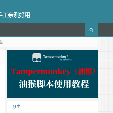
长手工亲测好用
新
分类