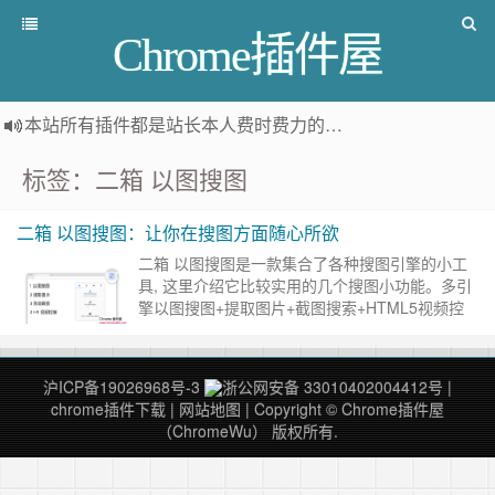
Chrome插件屋
本站所有插件都是
站长本人费时费力的人工筛选推荐
，而非
标签：二箱 以图搜图
二箱 以图搜图：让你在搜图方面随心所欲
二箱 以图搜图是一款集合了各种搜图引擎的小工
具, 这里介绍它比较实用的几个搜图小功能。多引
擎以图搜图+提取图片+截图搜索+HTML5视频控
制。 二箱 以图搜图插件介绍 一个实用的工具箱！
多引擎以图搜……
继续阅读 »
沪ICP备19026968号-3
浙公网安备 33010402004412号
|
chrome插件下载
|
网站地图
| Copyright © Chrome插件屋
（ChromeWu） 版权所有.