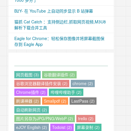
1000 多分了
B2Y- 在 YouTube 上自动同步显示 B 站弹幕
猫抓 Cat Catch ：支持侧边栏,抓取网页视频,M3U8
解析下载合并工具
Eagle for Chrome：轻松保存图像并将屏幕截图保
存到 Eagle App
网页截图 (3)
谷歌翻译插件 (2)
谷歌浏览器翻译插件安装 (2)
chrome (2)
Chrome插件 (2)
哔哩哔哩助手 (2)
刷课神器 (2)
Smallpdf (2)
LastPass (2)
自动刷新网页 (2)
图片另存为JPG/PNG/WebP (2)
trello (2)
eJOY English (2)
Todoist (2)
屏幕录制 (2)