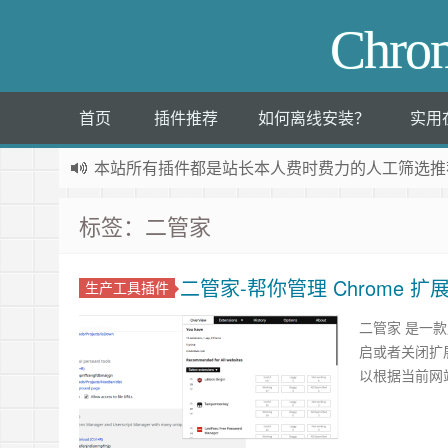
Chr
首页
插件推荐
如何离线安装？
实用
本站所有插件都是
站长本人费时费力的人工筛选推
标签：二管家
二管家-帮你管理 Chrome 扩
生产工具插件
二管家 是一款
启或者关闭扩
以根据当前网