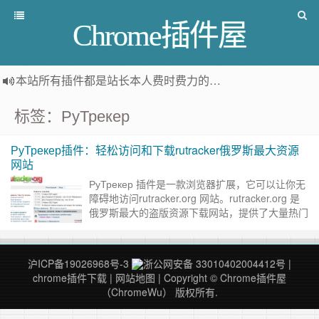
Chrome插件屋
本站所有插件都是
站长本人费时费力的人工筛选推荐
，而非
标签：РуТрекер
РуТрекер插件：轻松访问和下载rutracker俄罗斯最大资源
网站
РуТрекер 插件是一款浏览器扩展，它可以让你无
障碍地访问rutracker.org 网站。rutracker.org 是
俄罗斯最大的盗版资源下载网站，提供了大量热门
软件、影视、音乐、动漫、游戏……
继续阅读 »
沪ICP备19026968号-3
浙公网安备 33010402004412号
|
chrome插件下载
|
网站地图
| Copyright © Chrome插件屋
（ChromeWu） 版权所有.