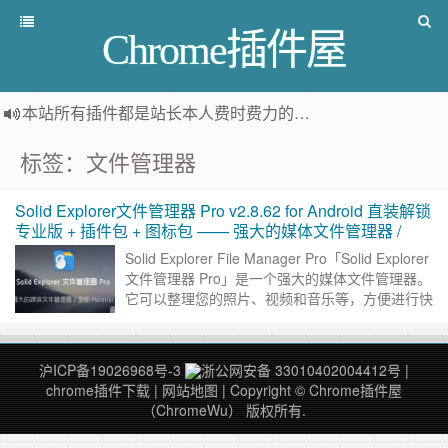
Chrome插件屋
本站所有插件都是
站长本人费时费力的人工筛选推荐
，而非
标签：文件管理器
Solid Explorer文件管理器 Pro v2.8.62 for Android 直装解锁
专业版 + 插件包 + 图标包 —— 强大的媒体文件管理器 /
Solid Explorer File Manager Pro「Solid Explorer
文件管理器 Pro」是一个强大的媒体文件管理器。
它可以整理您的照片、视频和音乐等，方便进行快
速访问。同时它还……
继续阅读 »
沪ICP备19026968号-3
浙公网安备 33010402004412号
|
chrome插件下载
|
网站地图
| Copyright © Chrome插件屋
（ChromeWu） 版权所有.